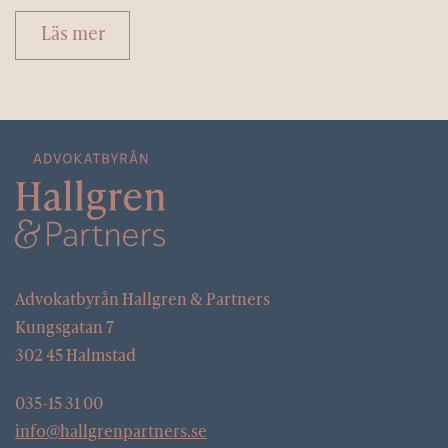
Läs mer
Advokatbyrån Hallgren & Partners
Kungsgatan 7
302 45 Halmstad
035-15 31 00
info@hallgrenpartners.se